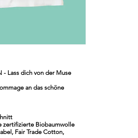
- mit 40° waschen
- links bügeln
- keinen Weichspüle
- nicht in den Trockn
- Lass dich von der Muse
s Hommage an das schöne
hnitt
de zertifizierte Biobaumwolle
abel, Fair Trade Cotton,