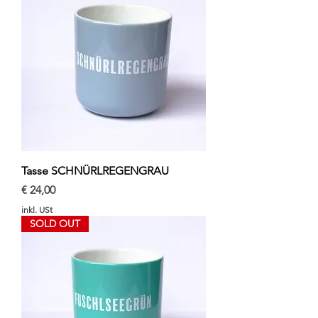
Tasse SCHNÜRLREGENGRAU
Preis
€ 24,00
inkl. USt
SOLD OUT