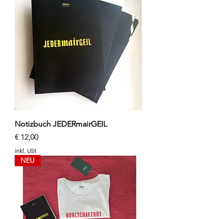
Notizbuch JEDERmairGEIL
Preis
€ 12,00
inkl. USt
NEU